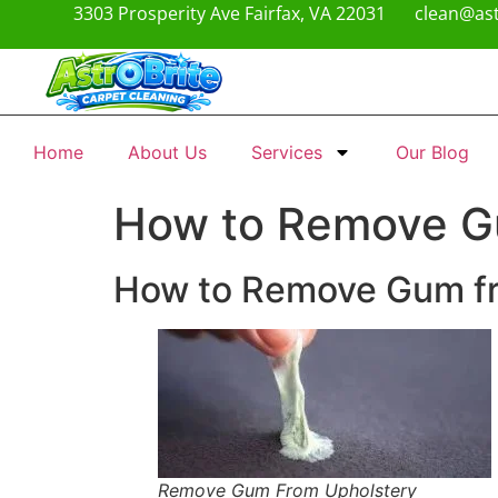
3303 Prosperity Ave Fairfax, VA 22031
clean@ast
Home
About Us
Services
Our Blog
How to Remove G
How to Remove Gum f
Remove Gum From Upholstery