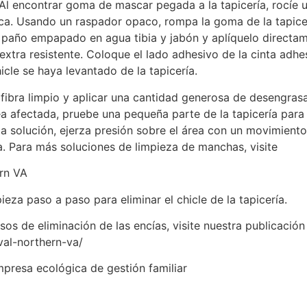
contrar goma de mascar pegada a la tapicería, rocíe un
zca. Usando un raspador opaco, rompa la goma de la tapice
paño empapado en agua tibia y jabón y aplíquelo directamen
xtra resistente. Coloque el lado adhesivo de la cinta adhes
icle se haya levantado de la tapicería.
fibra limpio y aplicar una cantidad generosa de desengra
rea afectada, pruebe una pequeña parte de la tapicería para
a solución, ejerza presión sobre el área con un movimiento
a. Para más soluciones de limpieza de manchas, visite
rn VA
eza paso a paso para eliminar el chicle de la tapicería.
os de eliminación de las encías, visite nuestra publicació
val-northern-va/
mpresa ecológica de gestión familiar