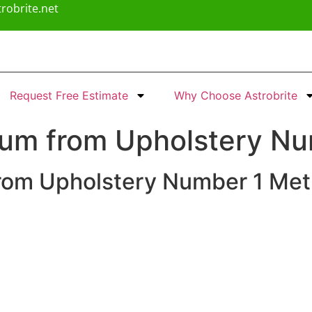
robrite.net
Request Free Estimate
Why Choose Astrobrite
um from Upholstery Nu
rom Upholstery Number 1 Me