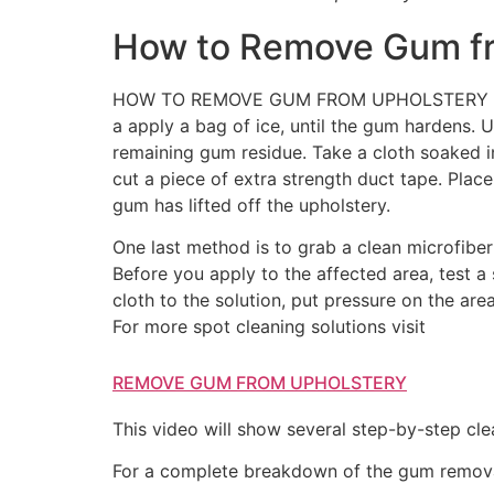
How to Remove Gum f
HOW TO REMOVE GUM FROM UPHOLSTERY FAIRFA
a apply a bag of ice, until the gum hardens. 
remaining gum residue. Take a cloth soaked in
cut a piece of extra strength duct tape. Place
gum has lifted off the upholstery.
One last method is to grab a clean microfibe
Before you apply to the affected area, test a
cloth to the solution, put pressure on the are
For more spot cleaning solutions visit
REMOVE GUM FROM UPHOLSTERY
This video will show several step-by-step cl
For a complete breakdown of the gum removal