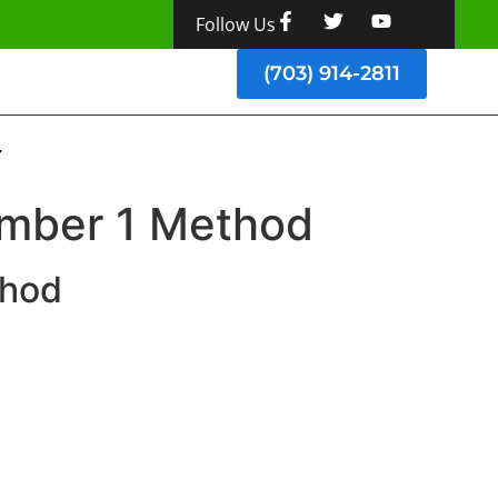
Follow Us
(703) 914-2811
mber 1 Method
thod