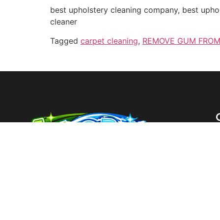
best upholstery cleaning company, best uphol
cleaner
Tagged
carpet cleaning
,
REMOVE GUM FROM
Astrobrite Guarantees the Deepest Cleaning
You’ve Ever Seen or It’s Free!