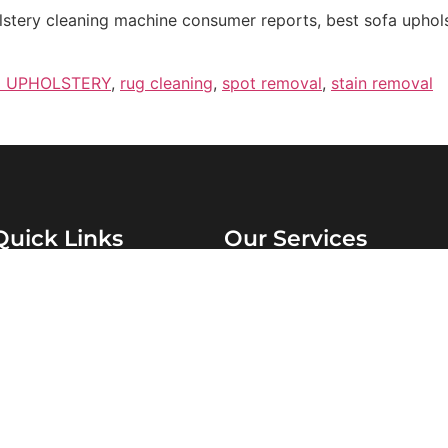
stery cleaning machine consumer reports, best sofa uphols
 UPHOLSTERY
,
rug cleaning
,
spot removal
,
stain removal
Quick Links
Our Services
Home
Rotovac Steam Cleaning
About Us
Area Rug Cleaner
Our Services
Pet Odor Removal
Our Blogs
Upholstery Cleaning
Free Estimate
Scotchgard Carpet Protec